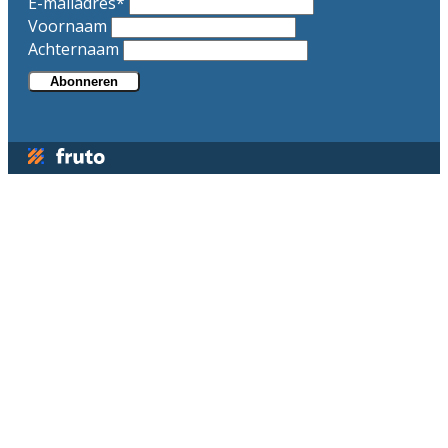
E-mailadres
*
Voornaam
Achternaam
Abonneren