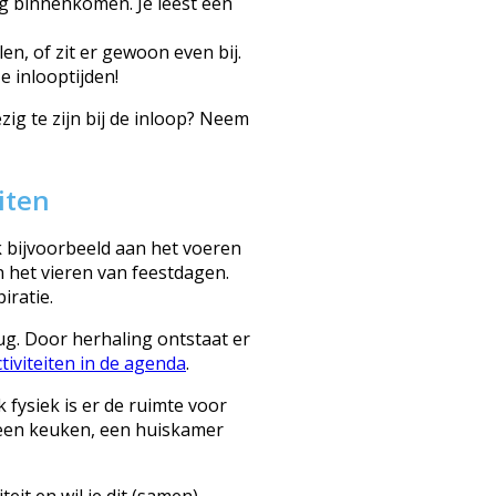
 binnenkomen. Je leest een
en, of zit er gewoon even bij.
e inlooptijden!
ig te zijn bij de inloop? Neem
iten
k bijvoorbeeld aan het voeren
 het vieren van feestdagen.
iratie.
ug. Door herhaling ontstaat er
activiteiten in de agenda
.
k fysiek is er de ruimte voor
 een keuken, een huiskamer
teit en wil je dit (samen)