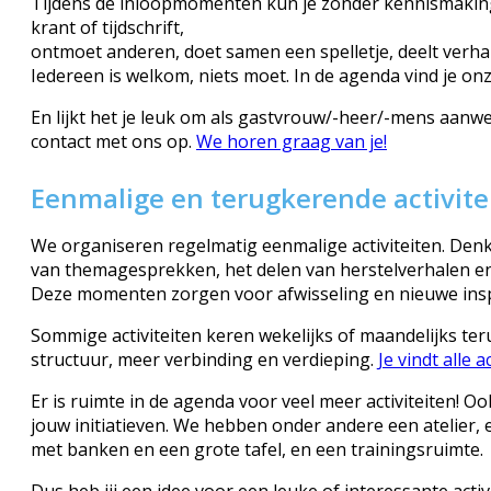
Tijdens de inloopmomenten kun je zonder kennismaking
krant of tijdschrift,
ontmoet anderen, doet samen een spelletje, deelt verhal
Iedereen is welkom, niets moet. In de agenda vind je onz
En lijkt het je leuk om als gastvrouw/-heer/-mens aanwez
contact met ons op.
We horen graag van je!
Eenmalige en terugkerende activite
We organiseren regelmatig eenmalige activiteiten. Den
van themagesprekken, het delen van herstelverhalen en
Deze momenten zorgen voor afwisseling en nieuwe insp
Sommige activiteiten keren wekelijks of maandelijks ter
structuur, meer verbinding en verdieping.
Je vindt alle 
Er is ruimte in de agenda voor veel meer activiteiten! Oo
jouw initiatieven. We hebben onder andere een atelier,
met banken en een grote tafel, en een trainingsruimte.
Dus heb jij een idee voor een leuke of interessante activi